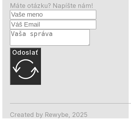
Máte otázku? Napíšte nám!
Odoslať
Created by Rewybe, 2025