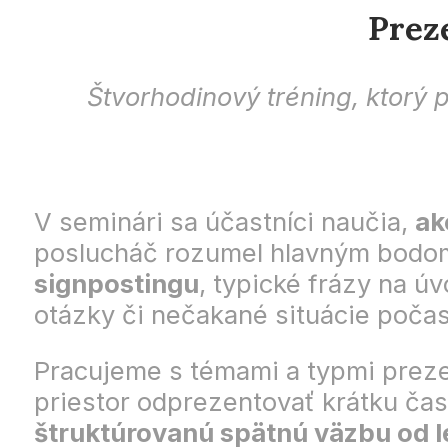
Prez
Štvorhodinový tréning, ktorý 
V seminári sa účastníci naučia,
ak
poslucháč rozumel hlavným bodom
signpostingu
, typické frázy na ú
otázky či nečakané situácie počas
Pracujeme s témami a typmi prezen
priestor odprezentovať krátku ča
štruktúrovanú spätnú väzbu od l