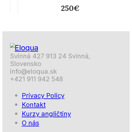
250€
Svinná 427 913 24 Svinná,
Slovensko
info@eloqua.sk
+421 911 942 548
Privacy Policy
Kontakt
Kurzy angličtiny
O nás